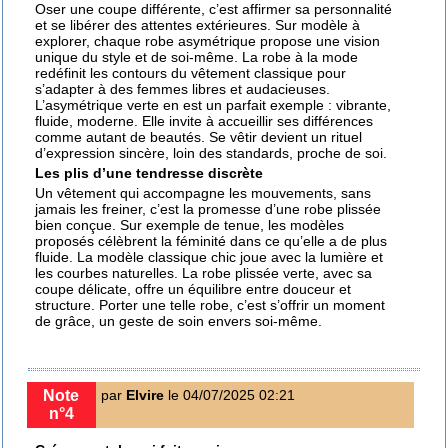
Oser une coupe différente, c’est affirmer sa personnalité
et se libérer des attentes extérieures. Sur
modèle à
explorer
, chaque robe asymétrique propose une vision
unique du style et de soi-même. La
robe à la mode
redéfinit les contours du vêtement classique pour
s’adapter à des femmes libres et audacieuses.
L’
asymétrique verte
en est un parfait exemple : vibrante,
fluide, moderne. Elle invite à accueillir ses différences
comme autant de beautés. Se vêtir devient un rituel
d’expression sincère, loin des standards, proche de soi.
Les plis d’une tendresse discrète
Un vêtement qui accompagne les mouvements, sans
jamais les freiner, c’est la promesse d’une robe plissée
bien conçue. Sur
exemple de tenue
, les modèles
proposés célèbrent la féminité dans ce qu’elle a de plus
fluide. La
modèle classique chic
joue avec la lumière et
les courbes naturelles. La
robe plissée verte
, avec sa
coupe délicate, offre un équilibre entre douceur et
structure. Porter une telle robe, c’est s’offrir un moment
de grâce, un geste de soin envers soi-même.
Note
par
Elvire
le 04/07/2025 02:21
n°4