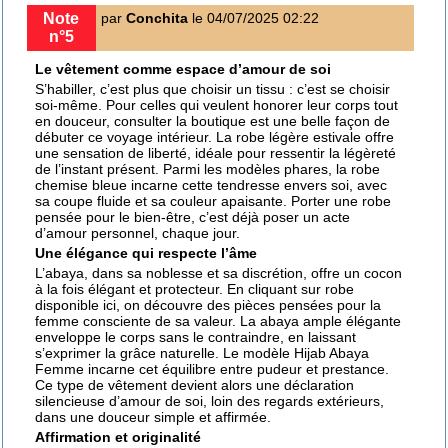
Note
par
Conchita
le 04/07/2025 02:22
n°5
Le vêtement comme espace d’amour de soi
S’habiller, c’est plus que choisir un tissu : c’est se choisir
soi-même. Pour celles qui veulent honorer leur corps tout
en douceur,
consulter la boutique
est une belle façon de
débuter ce voyage intérieur. La
robe légère estivale
offre
une sensation de liberté, idéale pour ressentir la légèreté
de l’instant présent. Parmi les modèles phares, la
robe
chemise bleue
incarne cette tendresse envers soi, avec
sa coupe fluide et sa couleur apaisante. Porter une robe
pensée pour le bien-être, c’est déjà poser un acte
d’amour personnel, chaque jour.
Une élégance qui respecte l’âme
L’abaya, dans sa noblesse et sa discrétion, offre un cocon
à la fois élégant et protecteur. En cliquant sur
robe
disponible ici
, on découvre des pièces pensées pour la
femme consciente de sa valeur. La
abaya ample élégante
enveloppe le corps sans le contraindre, en laissant
s’exprimer la grâce naturelle. Le modèle
Hijab Abaya
Femme
incarne cet équilibre entre pudeur et prestance.
Ce type de vêtement devient alors une déclaration
silencieuse d’amour de soi, loin des regards extérieurs,
dans une douceur simple et affirmée.
Affirmation et originalité