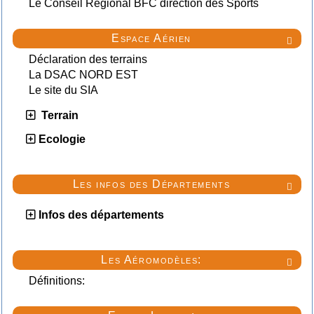
Le Conseil Régional BFC direction des Sports
Espace Aérien

Déclaration des terrains
La DSAC NORD EST
Le site du SIA
Terrain
Ecologie
Les infos des Départements

Infos des départements
Les Aéromodèles:

Définitions: