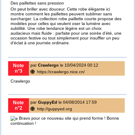
Des paillettes sans pression
On peut briller avec douceur. Cette
robe élégante ici
montre comment les paillettes peuvent sublimer sans
surcharger. La
collection robe paillette courte
propose des
modèles pour celles qui veulent oser la lumière avec
subtilité. Une
robe tendance légère
est un choix
audacieux mais fluide : parfaite pour une soirée d’été, une
occasion festive ou tout simplement pour insuffler un peu
d’éclat à une journée ordinaire.
par
Crawlergo
le 10/04/2024 00:12
Note
n°3
https://crawlergo.nice.cn/
Crawlergo
par
GuppyEd
le 04/08/2014 17:59
Note
n°2
http://guppyed.org
Bravo pour ce nouveau site qui prend forme ! Bonne
continuation !