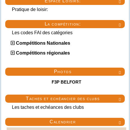
Espace Loisirs:

Pratique de loisir:
La compétition:

Les codes FAI des catégories
Compétitions Nationales
Compétitions régionales
Photos

F3P BELFORT
Taches et echéancier des clubs

Les taches et echéances des clubs
Calendrier
