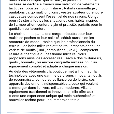
dans notre boutique spécialisée , la passion du monde
militaire se décline à travers une selection de vêtements
tactiques robustes :
bob militaire
,
t-shirts camouflage
,
pantalons cargo multifonctions , vestes aviateur ou encore
casquettes composent l'essentiel de nos rayons. Conçu
pour résister a toutes les situations , ces habits inspirés
de l'armée allient confort, style et praticité, parfaits pour le
quotidien ou l'aventure.
Le choix de nos
pantalons cargo
, réputés pour leur
multiples poches et leur solidité, séduit aussi bien les
amateurs de mode urbaine que les professionnels du
terrain. Les bobs militaires et t-shirts , présents dans une
variété de motifs ( uni , camouflage , kaki ), completent
l'allure authentique du passionné militaire. Nous
proposons aussi des accessoires :
sacs a dos militaire
us,
gants , bonnets , ou encore
casquette militaire
pour un
équipement complet et adapté a chaque mission.
Au dela des vêtements , la boutique met a l'honneur la
technologie avec une gamme de drones innovants : outils
de reconnaissance , de surveillance ou de loisirs, ces
appareils deviennent indispensables a ceux qui veulent
s'immerger dans l'univers militaire moderne. Alliant
équipement traditionnel et innovations, elle offre aux
clients une experience unique qui mêle authenticité et
nouvelles techno pour une immersion totale.