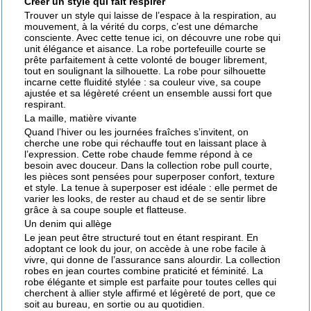
Créer un style qui fait respirer
Trouver un style qui laisse de l’espace à la respiration, au
mouvement, à la vérité du corps, c’est une démarche
consciente. Avec
cette tenue ici
, on découvre une robe qui
unit élégance et aisance. La
robe portefeuille courte
se
prête parfaitement à cette volonté de bouger librement,
tout en soulignant la silhouette. La
robe pour silhouette
incarne cette fluidité stylée : sa couleur vive, sa coupe
ajustée et sa légèreté créent un ensemble aussi fort que
respirant.
La maille, matière vivante
Quand l’hiver ou les journées fraîches s’invitent, on
cherche une robe qui réchauffe tout en laissant place à
l’expression. Cette
robe chaude femme
répond à ce
besoin avec douceur. Dans la
collection robe pull courte
,
les pièces sont pensées pour superposer confort, texture
et style. La
tenue à superposer
est idéale : elle permet de
varier les looks, de rester au chaud et de se sentir libre
grâce à sa coupe souple et flatteuse.
Un denim qui allège
Le jean peut être structuré tout en étant respirant. En
adoptant ce
look du jour
, on accède à une robe facile à
vivre, qui donne de l’assurance sans alourdir. La
collection
robes en jean courtes
combine praticité et féminité. La
robe élégante et simple
est parfaite pour toutes celles qui
cherchent à allier style affirmé et légèreté de port, que ce
soit au bureau, en sortie ou au quotidien.