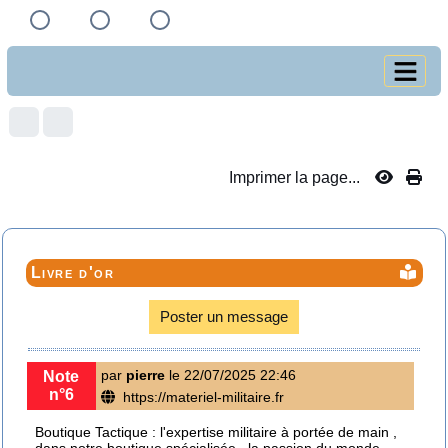
Imprimer la page...
Livre d'or
Poster un message
par
pierre
le 22/07/2025 22:46
Note
n°6
https://materiel-militaire.fr
Boutique Tactique : l'expertise militaire à portée de main ,