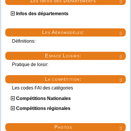
Les infos des Départements

Infos des départements
Les Aéromodèles:

Définitions:
Espace Loisirs:

Pratique de loisir:
La compétition:

Les codes FAI des catégories
Compétitions Nationales
Compétitions régionales
Photos
