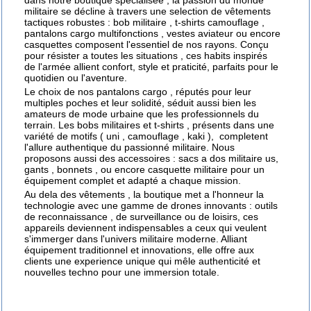
dans notre boutique spécialisée , la passion du monde
militaire se décline à travers une selection de vêtements
tactiques robustes :
bob militaire
,
t-shirts camouflage
,
pantalons cargo multifonctions , vestes aviateur ou encore
casquettes composent l'essentiel de nos rayons. Conçu
pour résister a toutes les situations , ces habits inspirés
de l'armée allient confort, style et praticité, parfaits pour le
quotidien ou l'aventure.
Le choix de nos
pantalons cargo
, réputés pour leur
multiples poches et leur solidité, séduit aussi bien les
amateurs de mode urbaine que les professionnels du
terrain. Les bobs militaires et t-shirts , présents dans une
variété de motifs ( uni , camouflage , kaki ), completent
l'allure authentique du passionné militaire. Nous
proposons aussi des accessoires :
sacs a dos militaire
us,
gants , bonnets , ou encore
casquette militaire
pour un
équipement complet et adapté a chaque mission.
Au dela des vêtements , la boutique met a l'honneur la
technologie avec une gamme de drones innovants : outils
de reconnaissance , de surveillance ou de loisirs, ces
appareils deviennent indispensables a ceux qui veulent
s'immerger dans l'univers militaire moderne. Alliant
équipement traditionnel et innovations, elle offre aux
clients une experience unique qui mêle authenticité et
nouvelles techno pour une immersion totale.