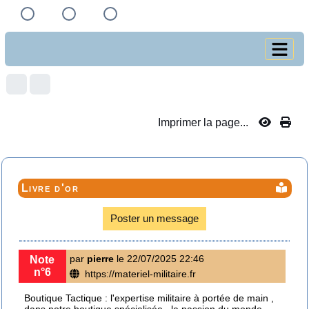
Imprimer la page...
Livre d'or
Poster un message
par
pierre
le 22/07/2025 22:46
Note
n°6
https://materiel-militaire.fr
Boutique Tactique : l'expertise militaire à portée de main ,