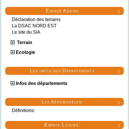
Espace Aérien

Déclaration des terrains
La DSAC NORD EST
Le site du SIA
Terrain
Ecologie
Les infos des Départements

Infos des départements
Les Aéromodèles:

Définitions:
Espace Loisirs:
