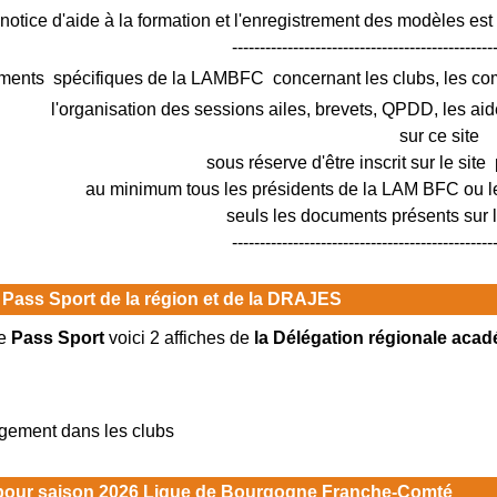
notice d'aide à la formation et l'enregistrement des modèles est
-----------------------------------------------
ments spécifiques de la LAMBFC concernant les clubs, les c
l'organisation des sessions ailes, brevets, QPDD, les aid
sur ce site
sous réserve d'être inscrit sur le site 
au minimum tous les présidents de la LAM BFC ou le
seuls les documents présents sur le
-----------------------------------------------
 Pass Sport de la région et de la DRAJES
e
Pass Sport
voici 2 affiches de
la Délégation régionale acad
rgement dans les clubs
 pour saison 2026 Ligue de Bourgogne Franche-Comté