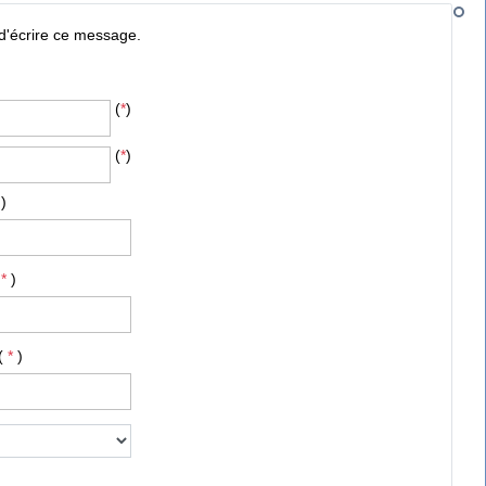
d'écrire ce message.
(
*
)
(
*
)
*
)
*
)
(
*
)