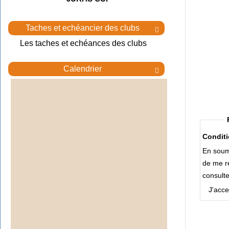
Taches et echéancier des clubs

Les taches et echéances des clubs
Calendrier

Conditi
En soume
de me re
consult
J'acce