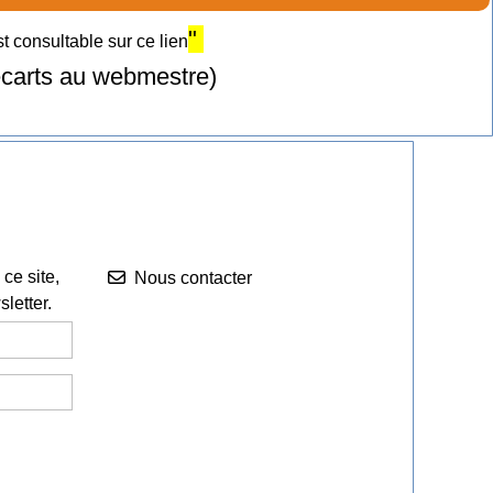
"
 consultable sur ce lien
 écarts au webmestre)
Nous contacter


ce site,
Nous contacter
letter.