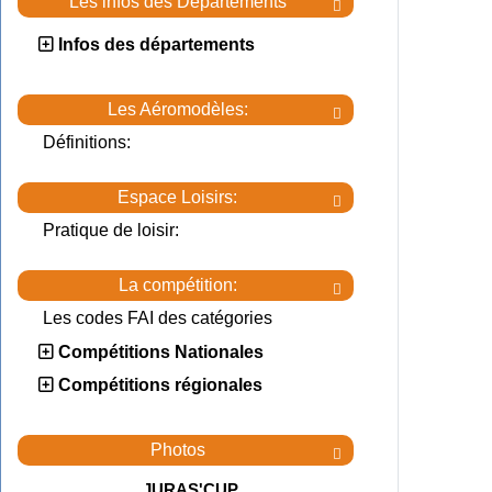
Les infos des Départements

Infos des départements
Les Aéromodèles:

Définitions:
Espace Loisirs:

Pratique de loisir:
La compétition:

Les codes FAI des catégories
Compétitions Nationales
Compétitions régionales
Photos

JURAS'CUP