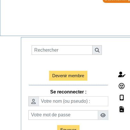
Espace membres

Devenir membre
Se reconnecter :
Envoyer