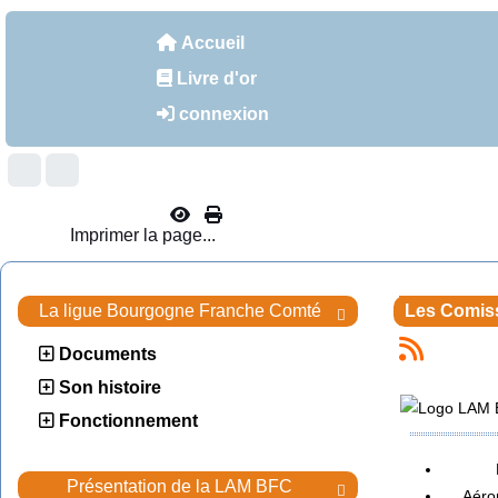
Accueil
Livre d'or
connexion
Imprimer la page...
La ligue Bourgogne Franche Comté
Les Comis

Documents
Son histoire
Fonctionnement
Présentation de la LAM BFC

Aéro