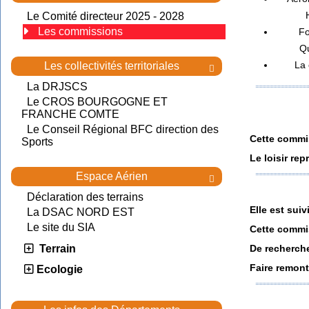
Le Comité directeur 2025 - 2028
Les commissions
Fo
Qu
La 
Les collectivités territoriales

La DRJSCS
Le CROS BOURGOGNE ET
FRANCHE COMTE
Le Conseil Régional BFC direction des
Cette commis
Sports
Le loisir re
Espace Aérien

Déclaration des terrains
Elle est suiv
La DSAC NORD EST
Le site du SIA
Cette commis
De recherch
Terrain
Faire remont
Ecologie