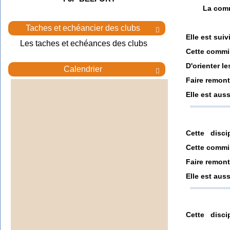
La comm
Taches et echéancier des clubs

Elle est suivie p
Les taches et echéances des clubs
Cette commis
D'orienter l
Calendrier

Faire remont
Elle est aus
Cette discip
Cette commis
Faire remont
Elle est aus
Cette discip