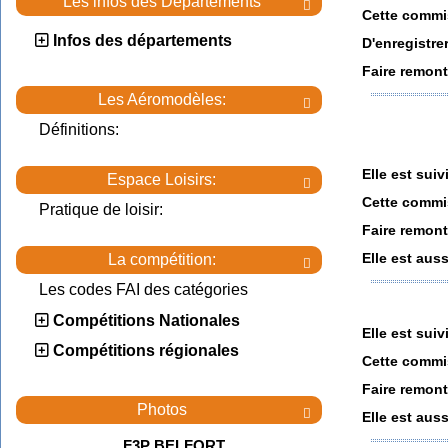
Les infos des Départements

Cette commis
Infos des départements
D'enregistrer
Faire remont
Les Aéromodèles:

Définitions:
Elle est sui
Espace Loisirs:

Cette commis
Pratique de loisir:
Faire remont
Elle est aus
La compétition:

Les codes FAI des catégories
Compétitions Nationales
Elle est su
Compétitions régionales
Cette commis
Faire remont
Photos

Elle est aus
F3P BELFORT