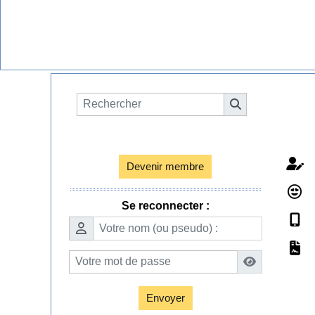
Espace membres

Devenir membre
Se reconnecter :
Envoyer