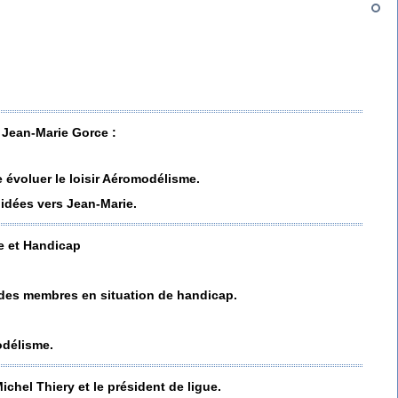
 Jean-Marie Gorce :
 évoluer le loisir Aéromodélisme.
 idées vers Jean-Marie.
 et Handicap
 des membres en situation de handicap.
odélisme.
ichel Thiery et le président de ligue.