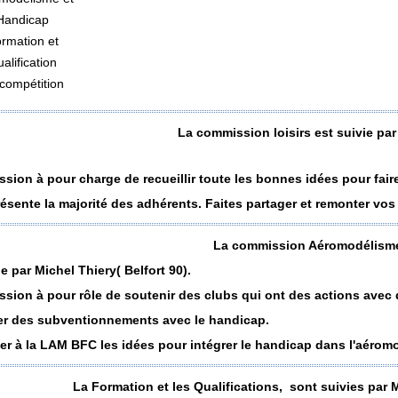
Handicap
rmation et
alification
compétition
La commission loisirs est suivie par
sion à pour charge de recueillir toute les bonnes idées pour faire
présente la majorité des adhérents. Faites partager et remonter vos
La commission Aéromodélisme
ie par Michel Thiery( Belfort 90).
sion à pour rôle de soutenir des clubs qui ont des actions avec
er des subventionnements avec le handicap.
er à la LAM BFC les idées pour intégrer le handicap dans l'aérom
La Formation et les Qualifications, sont suivies par M