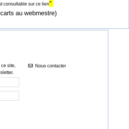
"
 consultable sur ce lien
 écarts au webmestre)
Nous contacter


ce site,
Nous contacter
letter.