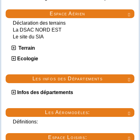
Espace Aérien

Déclaration des terrains
La DSAC NORD EST
Le site du SIA
Terrain
Ecologie
Les infos des Départements

Infos des départements
Les Aéromodèles:

Définitions:
Espace Loisirs:
