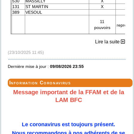
530
MASSILLY
X
131
ST MARTIN
X
389
VESOUL
X
26
11
représen
pouvoirs
club
Lire la suite
(23/10/2025 11:45)
Dernière mise à jour :
09/08/2026 23:55
Information Coronavirus
Message important de la FFAM et de la
LAM BFC
Le coronavirus est toujours présent.
Nous recommandons à nos adhérents de se