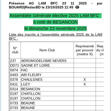
Présence AG LAM BFC 23 11 2025 - par
BOUARD|RedacBD le 23/10/2025 11:45
Assemblée Générale élective 2025 LAM BFC
à coté de BESANCON
le dimanche 23 novembre 2025
Liste des inscrits à l'assemblée générale 2025 de la LAM
BFC :
Représenté
Représe
N°
Nom Club
par pouvoir
du c
club
(mettre X)
(mettre
237
AEROMODELISME NEVERS
X
DD71
SAONE ET LOIRE
0974
FAC
X
0493
AIR FLEURY
X
0378
CHAULGNES
X
0411
LUZY
X
0314
BESANCON
X
0197
CHATILLON
X
0197
CHATILLON
0733
BEAUNE
X
0733
BEAUNE