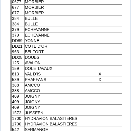
0677
MORBIER
X
677
MORBIER
677
MORBIER
384
BULLE
X
384
BULLE
379
ECHEVANNE
X
379
ECHEVANNE
DD89
YONNE
DD21
COTE D'OR
963
BELFORT
X
DD25
DOUBS
125
AVALON
X
159
DOLE TAVAUX
X
813
VAL D'IS
X
539
PHAFFANS
X
388
AMCCO
X
388
AMCCO
409
JOIGNY
X
409
JOIGNY
409
JOIGNY
1572
JUSSEEN
X
1700
HYDRAVION BALASTIERES
X
1700
HYDRAVION BALASTIERES
542
SERMANGE
X