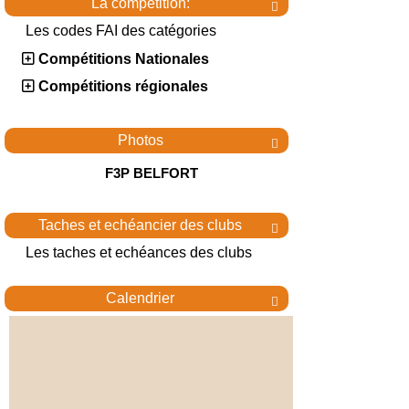
La compétition:

Les codes FAI des catégories
Compétitions Nationales
Compétitions régionales
Photos

F3P BELFORT
Taches et echéancier des clubs

Les taches et echéances des clubs
Calendrier
