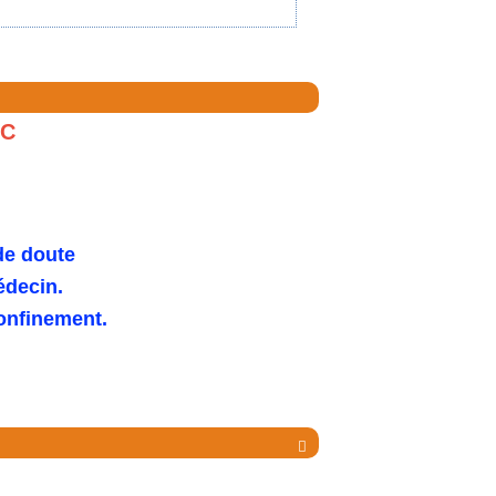
FC
de doute
édecin.
confinement.
