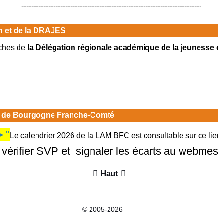
--------------------------------------------------------------------------
on et de la DRAJES
iches de
la Délégation régionale académique de la jeunesse 
ue de Bourgogne Franche-Comté
►"
Le calendrier 2026 de la LAM BFC est consultable sur ce lie
 vérifier SVP et signaler les écarts au webmes

Haut

© 2005-2026