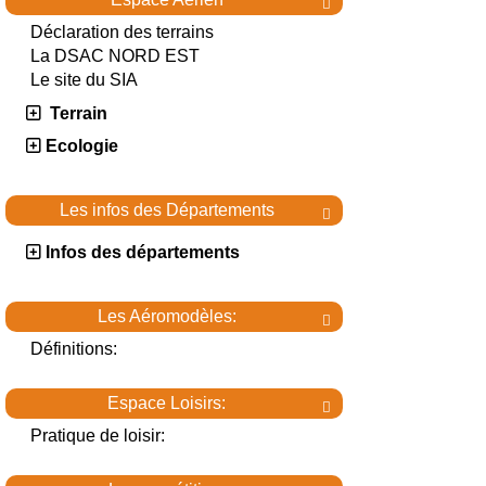

Déclaration des terrains
La DSAC NORD EST
Le site du SIA
Terrain
Ecologie
Les infos des Départements

Infos des départements
Les Aéromodèles:

Définitions:
Espace Loisirs:

Pratique de loisir: