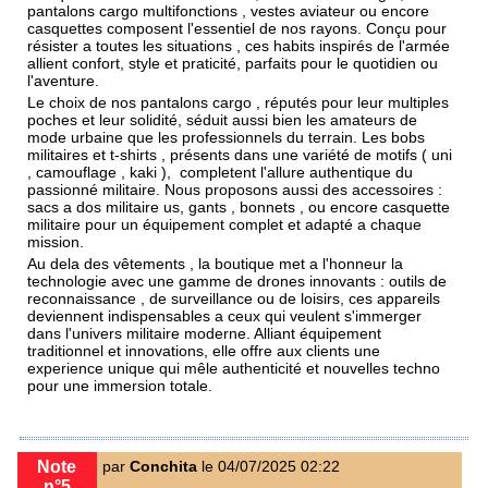
pantalons cargo multifonctions , vestes aviateur ou encore
casquettes composent l'essentiel de nos rayons. Conçu pour
résister a toutes les situations , ces habits inspirés de l'armée
allient confort, style et praticité, parfaits pour le quotidien ou
l'aventure.
Le choix de nos
pantalons cargo
, réputés pour leur multiples
poches et leur solidité, séduit aussi bien les amateurs de
mode urbaine que les professionnels du terrain. Les bobs
militaires et t-shirts , présents dans une variété de motifs ( uni
, camouflage , kaki ), completent l'allure authentique du
passionné militaire. Nous proposons aussi des accessoires :
sacs a dos militaire
us, gants , bonnets , ou encore
casquette
militaire
pour un équipement complet et adapté a chaque
mission.
Au dela des vêtements , la boutique met a l'honneur la
technologie avec une gamme de drones innovants : outils de
reconnaissance , de surveillance ou de loisirs, ces appareils
deviennent indispensables a ceux qui veulent s'immerger
dans l'univers militaire moderne. Alliant équipement
traditionnel et innovations, elle offre aux clients une
experience unique qui mêle authenticité et nouvelles techno
pour une immersion totale.
Note
par
Conchita
le 04/07/2025 02:22
n°5