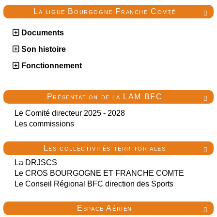
La ligue Bourgogne Franche Comté

Documents
Son histoire
Fonctionnement
Présentation de la LAM BFC

Le Comité directeur 2025 - 2028
Les commissions
Les collectivités territoriales

La DRJSCS
Le CROS BOURGOGNE ET FRANCHE COMTE
Le Conseil Régional BFC direction des Sports
Espace Aérien
