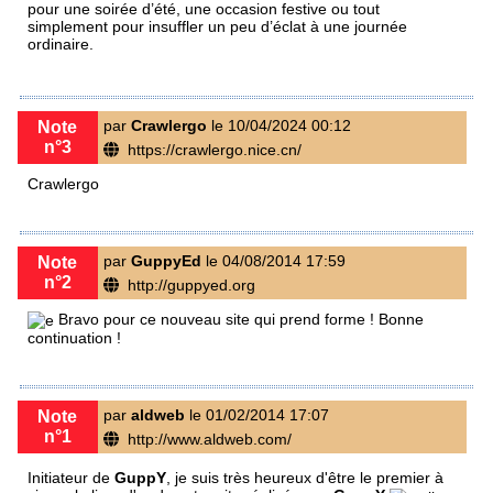
pour une soirée d’été, une occasion festive ou tout
simplement pour insuffler un peu d’éclat à une journée
ordinaire.
par
Crawlergo
le 10/04/2024 00:12
Note
n°3
https://crawlergo.nice.cn/
Crawlergo
par
GuppyEd
le 04/08/2014 17:59
Note
n°2
http://guppyed.org
Bravo pour ce nouveau site qui prend forme ! Bonne
continuation !
par
aldweb
le 01/02/2014 17:07
Note
n°1
http://www.aldweb.com/
Initiateur de
GuppY
, je suis très heureux d'être le premier à