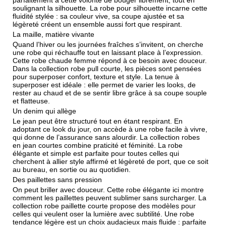
parfaitement à cette volonté de bouger librement, tout en
soulignant la silhouette. La
robe pour silhouette
incarne cette
fluidité stylée : sa couleur vive, sa coupe ajustée et sa
légèreté créent un ensemble aussi fort que respirant.
La maille, matière vivante
Quand l’hiver ou les journées fraîches s’invitent, on cherche
une robe qui réchauffe tout en laissant place à l’expression.
Cette
robe chaude femme
répond à ce besoin avec douceur.
Dans la
collection robe pull courte
, les pièces sont pensées
pour superposer confort, texture et style. La
tenue à
superposer
est idéale : elle permet de varier les looks, de
rester au chaud et de se sentir libre grâce à sa coupe souple
et flatteuse.
Un denim qui allège
Le jean peut être structuré tout en étant respirant. En
adoptant ce
look du jour
, on accède à une robe facile à vivre,
qui donne de l’assurance sans alourdir. La
collection robes
en jean courtes
combine praticité et féminité. La
robe
élégante et simple
est parfaite pour toutes celles qui
cherchent à allier style affirmé et légèreté de port, que ce soit
au bureau, en sortie ou au quotidien.
Des paillettes sans pression
On peut briller avec douceur. Cette
robe élégante ici
montre
comment les paillettes peuvent sublimer sans surcharger. La
collection robe paillette courte
propose des modèles pour
celles qui veulent oser la lumière avec subtilité. Une
robe
tendance légère
est un choix audacieux mais fluide : parfaite