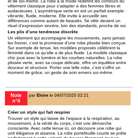
et de soi-même. La
robe à la mode
redéfinit les contours du
vêtement classique pour s’adapter à des femmes libres et
audacieuses. L’
asymétrique verte
en est un parfait exemple :
vibrante, fluide, moderne. Elle invite à accueillir ses
différences comme autant de beautés. Se vêtir devient un
rituel d’expression sincère, loin des standards, proche de soi.
Les plis d’une tendresse discrète
Un vêtement qui accompagne les mouvements, sans jamais
les freiner, c’est la promesse d’une robe plissée bien conçue.
Sur
exemple de tenue
, les modèles proposés célèbrent la
féminité dans ce qu’elle a de plus fluide. La
modèle classique
chic
joue avec la lumière et les courbes naturelles. La
robe
plissée verte
, avec sa coupe délicate, offre un équilibre entre
douceur et structure. Porter une telle robe, c’est s’offrir un
moment de grâce, un geste de soin envers soi-même.
Note
par
Elvire
le 04/07/2025 02:21
n°4
Créer un style qui fait respirer
Trouver un style qui laisse de l’espace à la respiration, au
mouvement, à la vérité du corps, c’est une démarche
consciente. Avec
cette tenue ici
, on découvre une robe qui
unit élégance et aisance. La
robe portefeuille courte
se prête