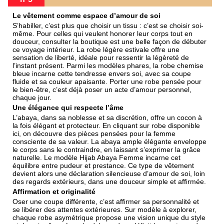
Le vêtement comme espace d’amour de soi
S’habiller, c’est plus que choisir un tissu : c’est se choisir soi-
même. Pour celles qui veulent honorer leur corps tout en
douceur,
consulter la boutique
est une belle façon de débuter
ce voyage intérieur. La
robe légère estivale
offre une
sensation de liberté, idéale pour ressentir la légèreté de
l’instant présent. Parmi les modèles phares, la
robe chemise
bleue
incarne cette tendresse envers soi, avec sa coupe
fluide et sa couleur apaisante. Porter une robe pensée pour
le bien-être, c’est déjà poser un acte d’amour personnel,
chaque jour.
Une élégance qui respecte l’âme
L’abaya, dans sa noblesse et sa discrétion, offre un cocon à
la fois élégant et protecteur. En cliquant sur
robe disponible
ici
, on découvre des pièces pensées pour la femme
consciente de sa valeur. La
abaya ample élégante
enveloppe
le corps sans le contraindre, en laissant s’exprimer la grâce
naturelle. Le modèle
Hijab Abaya Femme
incarne cet
équilibre entre pudeur et prestance. Ce type de vêtement
devient alors une déclaration silencieuse d’amour de soi, loin
des regards extérieurs, dans une douceur simple et affirmée.
Affirmation et originalité
Oser une coupe différente, c’est affirmer sa personnalité et
se libérer des attentes extérieures. Sur
modèle à explorer
,
chaque robe asymétrique propose une vision unique du style