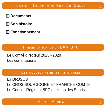
La ligue Bourgogne Franche Comté

Documents
Son histoire
Fonctionnement
Présentation de la LAM BFC

Le Comité directeur 2025 - 2028
Les commissions
Les collectivités territoriales

La DRJSCS
Le CROS BOURGOGNE ET FRANCHE COMTE
Le Conseil Régional BFC direction des Sports
Espace Aérien
