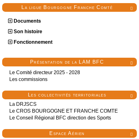
La ligue Bourgogne Franche Comté

Documents
Son histoire
Fonctionnement
Présentation de la LAM BFC

Le Comité directeur 2025 - 2028
Les commissions
Les collectivités territoriales

La DRJSCS
Le CROS BOURGOGNE ET FRANCHE COMTE
Le Conseil Régional BFC direction des Sports
Espace Aérien
