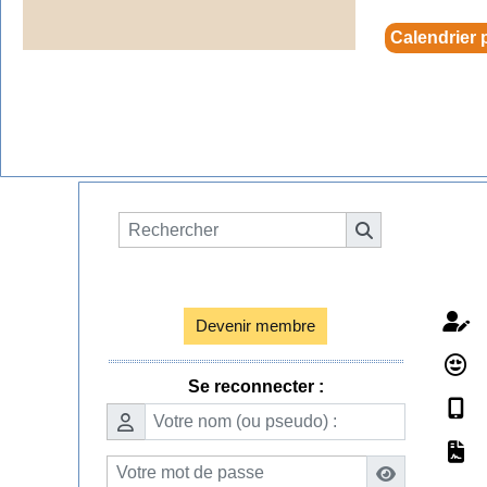
Calendrier
Espace membres

Devenir membre
Se reconnecter :