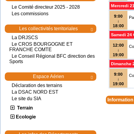
Mercredi 2
Le Comité directeur 2025 - 2028
Les commissions
9:00
Pa
↓
18:00
Les collectivités territoriales

Samedi 24 
La DRJSCS
Le CROS BOURGOGNE ET
12:00
Co
FRANCHE COMTE
↓
19:00
Le Conseil Régional BFC direction des
Sports
Dimanche 2
9:00
Co
Espace Aérien

↓
19:00
Déclaration des terrains
La DSAC NORD EST
Le site du SIA
Information
Terrain
Ecologie