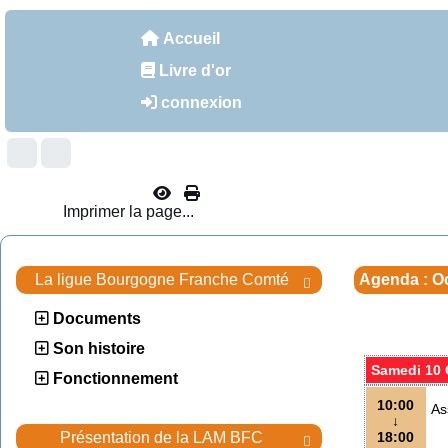
Accueil
Livre d'or
connexion
Imprimer la page...
La ligue Bourgogne Franche Comté
Agenda : O

Documents
Son histoire
Samedi 10 
Fonctionnement
10:00
As
↓
Présentation de la LAM BFC
18:00
