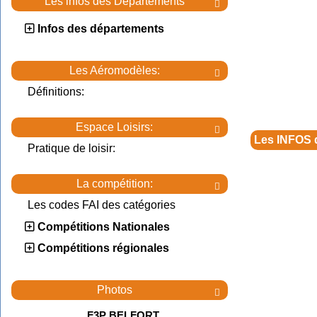
Les infos des Départements

Infos des départements
Les Aéromodèles:

Définitions:
Espace Loisirs:

Les INFOS 
Pratique de loisir:
La compétition:

Les codes FAI des catégories
Compétitions Nationales
Compétitions régionales
Photos

F3P BELFORT