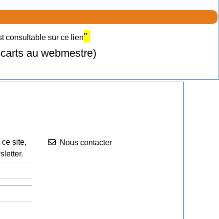
"
 consultable sur ce lien
 écarts au webmestre)
Nous contacter


ce site,
Nous contacter
letter.