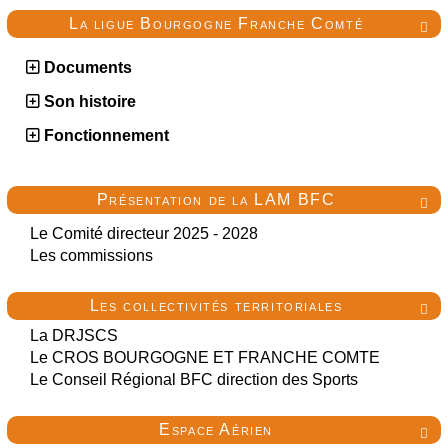
La ligue Bourgogne Franche Comté

Documents
Son histoire
Fonctionnement
Présentation de la LAM BFC

Le Comité directeur 2025 - 2028
Les commissions
Les collectivités territoriales

La DRJSCS
Le CROS BOURGOGNE ET FRANCHE COMTE
Le Conseil Régional BFC direction des Sports
Espace Aérien
