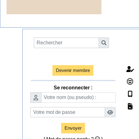
Espace membres

Devenir membre
Se reconnecter :
Envoyer