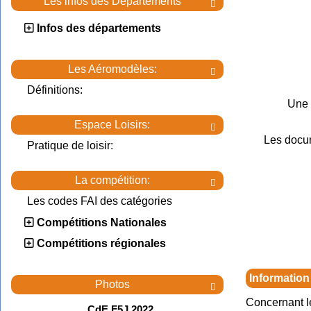
Les infos des Départements

Infos des départements
Les Aéromodèles:

Définitions:
Une 
Espace Loisirs:

Les docu
Pratique de loisir:
La compétition:

Les codes FAI des catégories
Compétitions Nationales
Compétitions régionales
Information
Photos

Concernant l
CdE F5J 2022