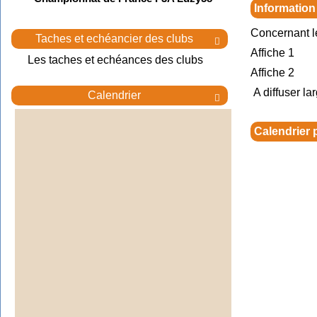
Information
Concernant l
Taches et echéancier des clubs

Affiche 1
Les taches et echéances des clubs
Affiche 2
A diffuser la
Calendrier

Calendrier