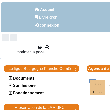
Accueil
Livre d'or
connexion
Imprimer la page...
La ligue Bourgogne Franche Comté
Agenda du

Documents
9:00
Jo
Son histoire
↓
18:00
Fonctionnement
Présentation de la LAM BFC
