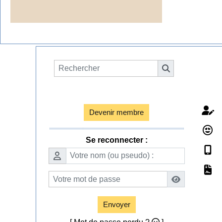
Espace membres

Devenir membre
Se reconnecter :
Envoyer