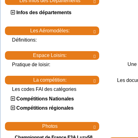
Les infos des Départements

Infos des départements
Les Aéromodèles:

Définitions:
Espace Loisirs:

Une 
Pratique de loisir:
La compétition:
Les docu

Les codes FAI des catégories
Compétitions Nationales
Compétitions régionales
Photos

Championnat de France F3A Luzy58