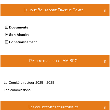
La ligue Bourgogne Franche Comté

Documents
Son histoire
Fonctionnement
Présentation de la LAM BFC

Le Comité directeur 2025 - 2028
Les commissions
Les collectivités territoriales
