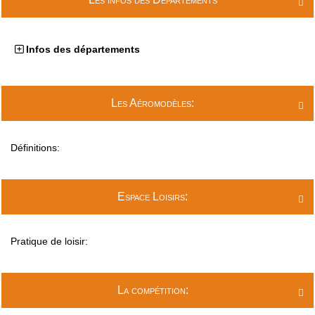

Infos des départements
Les Aéromodèles:

Définitions:
Espace Loisirs:

Pratique de loisir:
La compétition:
