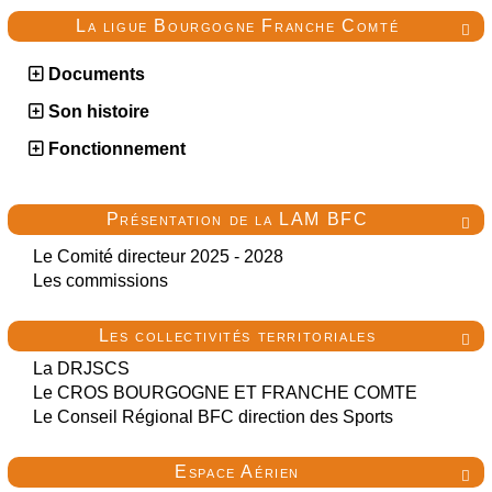
La ligue Bourgogne Franche Comté

Documents
Son histoire
Fonctionnement
Présentation de la LAM BFC

Le Comité directeur 2025 - 2028
Les commissions
Les collectivités territoriales

La DRJSCS
Le CROS BOURGOGNE ET FRANCHE COMTE
Le Conseil Régional BFC direction des Sports
Espace Aérien
