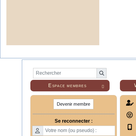
Espace membres

Devenir membre
Se reconnecter :