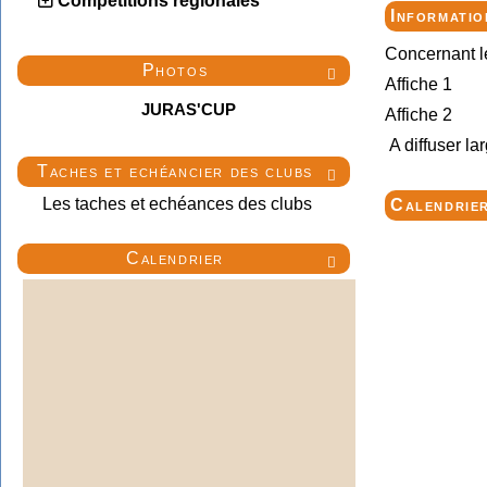
Compétitions régionales
Informati
Concernant l
Photos

Affiche 1
JURAS'CUP
Affiche 2
A diffuser la
Taches et echéancier des clubs

Les taches et echéances des clubs
Calendrie
Calendrier
