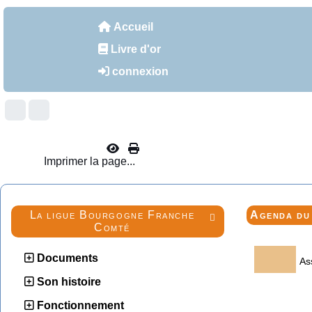
Accueil
Livre d'or
connexion
Imprimer la page...
La ligue Bourgogne Franche
Agenda d

Comté
Documents
As
Son histoire
Fonctionnement