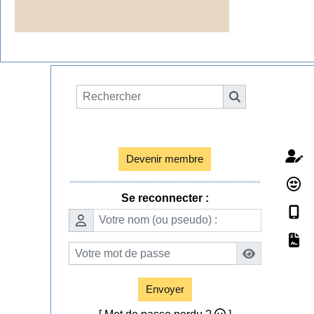
Espace membres

Devenir membre
Se reconnecter :
Envoyer