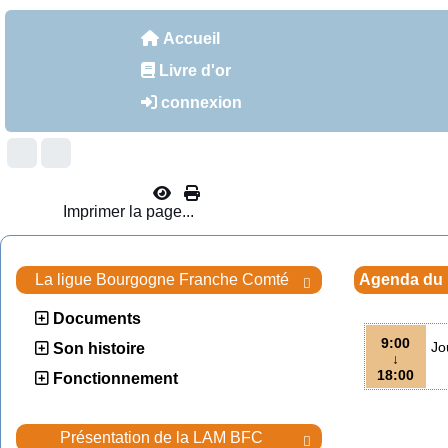
Accueil
Livre d'or
connexion
Imprimer la page...
La ligue Bourgogne Franche Comté
Agenda du

Documents
9:00
Jo
Son histoire
↓
18:00
Fonctionnement
Présentation de la LAM BFC
