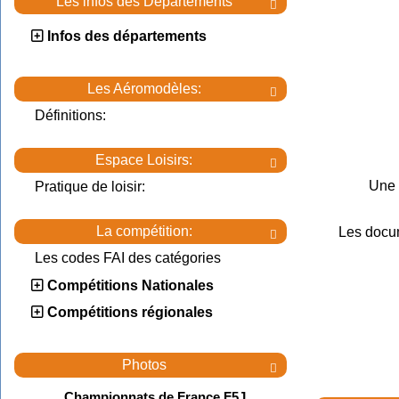
Les infos des Départements

Infos des départements
Les Aéromodèles:

Définitions:
Espace Loisirs:

Une 
Pratique de loisir:
La compétition:
Les docu

Les codes FAI des catégories
Compétitions Nationales
Compétitions régionales
Photos

Championnats de France F5J