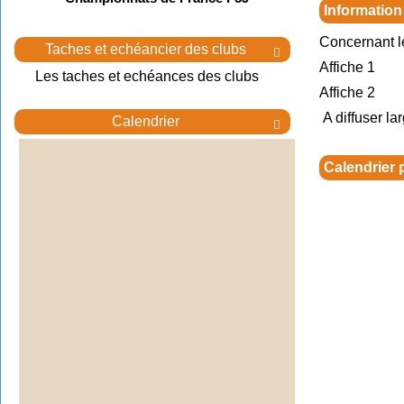
Information
Concernant l
Taches et echéancier des clubs

Affiche 1
Les taches et echéances des clubs
Affiche 2
A diffuser la
Calendrier

Calendrier