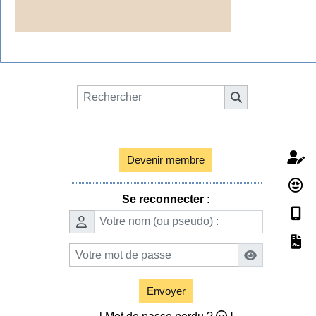
Espace membres

Devenir membre
Se reconnecter :
Envoyer