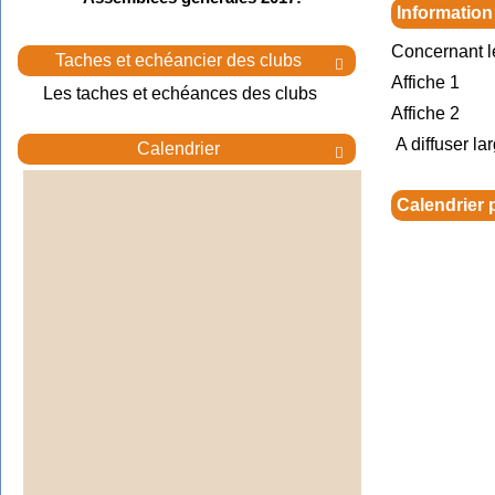
Information
Concernant l
Taches et echéancier des clubs

Affiche 1
Les taches et echéances des clubs
Affiche 2
A diffuser la
Calendrier

Calendrier