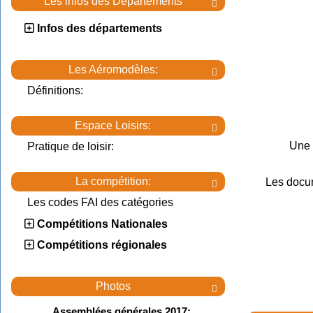
Les infos des Départements

Infos des départements
Les Aéromodèles:

Définitions:
Espace Loisirs:

Une 
Pratique de loisir:
La compétition:
Les docu

Les codes FAI des catégories
Compétitions Nationales
Compétitions régionales
Photos

Assemblées générales 2017: