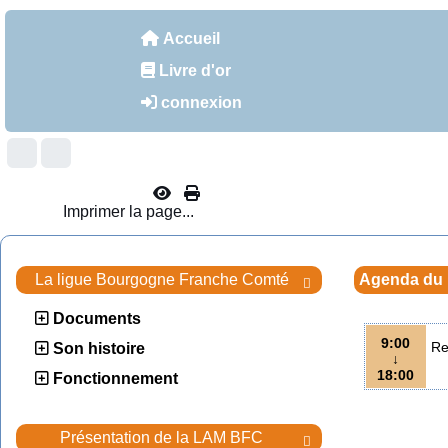
Accueil
Livre d'or
connexion
Imprimer la page...
La ligue Bourgogne Franche Comté
Agenda du

Documents
9:00
Re
Son histoire
↓
18:00
Fonctionnement
Présentation de la LAM BFC
