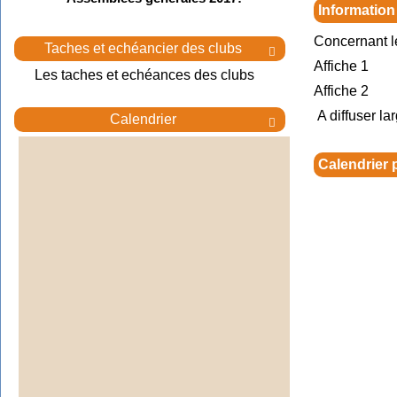
Information
Concernant l
Taches et echéancier des clubs

Affiche 1
Les taches et echéances des clubs
Affiche 2
A diffuser la
Calendrier

Calendrier