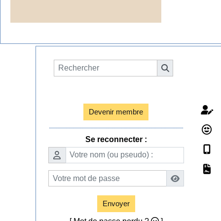
Espace membres

Devenir membre
Se reconnecter :
Envoyer