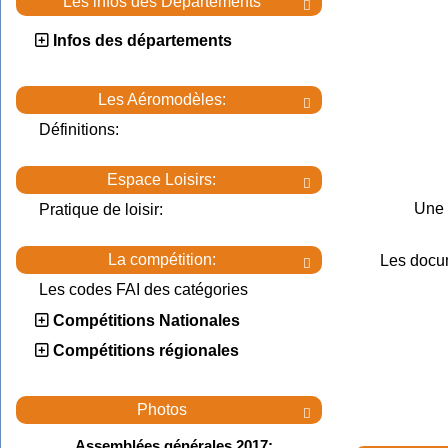
Les infos des Départements

Infos des départements
Les Aéromodèles:

Définitions:
Espace Loisirs:

Une 
Pratique de loisir:
La compétition:
Les docu

Les codes FAI des catégories
Compétitions Nationales
Compétitions régionales
Photos

Assemblées générales 2017: