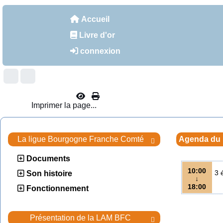
Accueil
Livre d'or
connexion
Imprimer la page...
La ligue Bourgogne Franche Comté
Agenda du

Documents
10:00
3 
Son histoire
↓
18:00
Fonctionnement
Présentation de la LAM BFC
