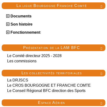
La ligue Bourgogne Franche Comté

Documents
Son histoire
Fonctionnement
Présentation de la LAM BFC

Le Comité directeur 2025 - 2028
Les commissions
Les collectivités territoriales

La DRJSCS
Le CROS BOURGOGNE ET FRANCHE COMTE
Le Conseil Régional BFC direction des Sports
Espace Aérien
