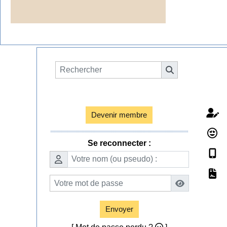
Espace membres

Devenir membre
Se reconnecter :
Envoyer