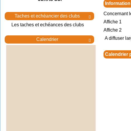
Information
Concernant l
Taches et echéancier des clubs

Affiche 1
Les taches et echéances des clubs
Affiche 2
A diffuser la
Calendrier

Calendrier