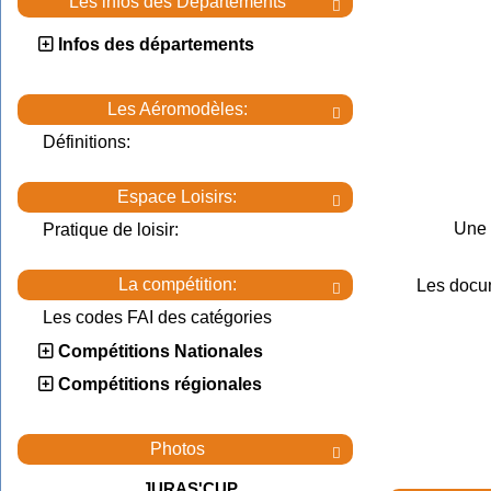
Les infos des Départements

Infos des départements
Les Aéromodèles:

Définitions:
Espace Loisirs:

Une 
Pratique de loisir:
La compétition:
Les docu

Les codes FAI des catégories
Compétitions Nationales
Compétitions régionales
Photos

JURAS'CUP