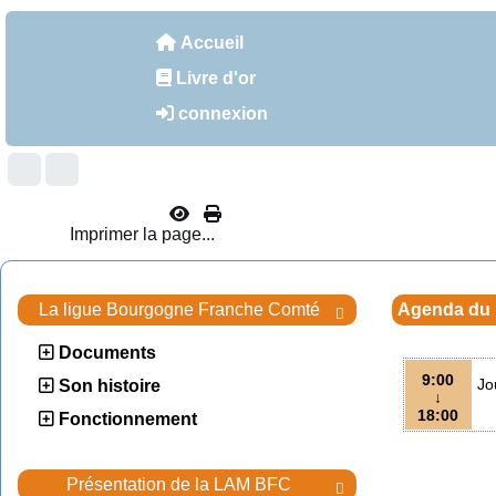
Accueil
Livre d'or
connexion
Imprimer la page...
La ligue Bourgogne Franche Comté
Agenda du

Documents
9:00
Jo
Son histoire
↓
18:00
Fonctionnement
Présentation de la LAM BFC
