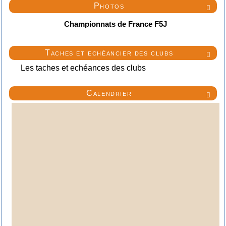
Photos

Championnats de France F5J
Taches et echéancier des clubs

Les taches et echéances des clubs
Calendrier
