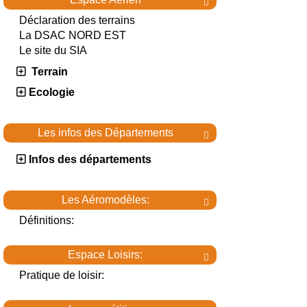

Déclaration des terrains
La DSAC NORD EST
Le site du SIA
Terrain
Ecologie
Les infos des Départements

Infos des départements
Les Aéromodèles:

Définitions:
Espace Loisirs:

Pratique de loisir: