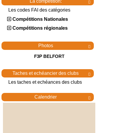
La compétition:

Les codes FAI des catégories
Compétitions Nationales
Compétitions régionales
Photos

F3P BELFORT
Taches et echéancier des clubs

Les taches et echéances des clubs
Calendrier
