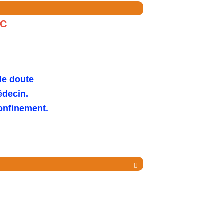
FC
de doute
édecin.
confinement.
