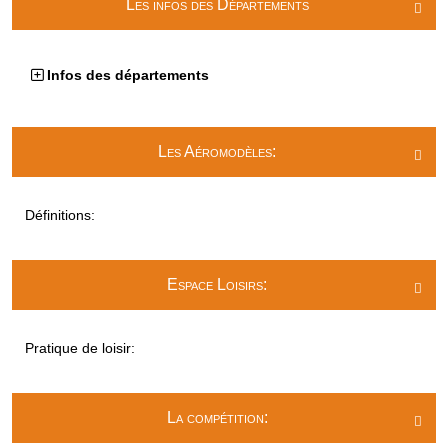
Les infos des Départements

Infos des départements
Les Aéromodèles:

Définitions:
Espace Loisirs:

Pratique de loisir:
La compétition:
