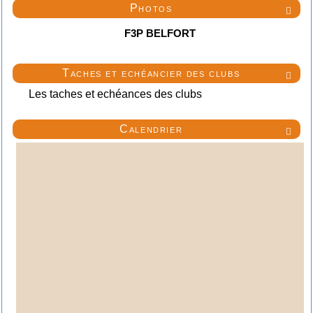
Photos

F3P BELFORT
Taches et echéancier des clubs

Les taches et echéances des clubs
Calendrier
