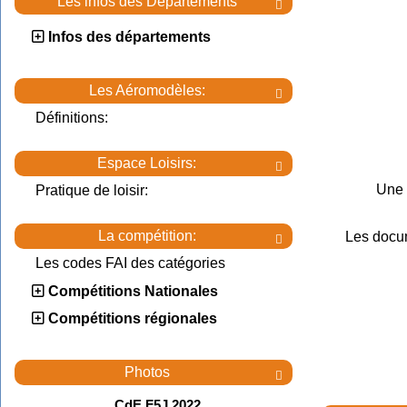
Les infos des Départements

Infos des départements
Les Aéromodèles:

Définitions:
Espace Loisirs:

Une 
Pratique de loisir:
La compétition:
Les docu

Les codes FAI des catégories
Compétitions Nationales
Compétitions régionales
Photos

CdE F5J 2022