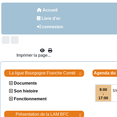
Accueil
Livre d'or
connexion
Imprimer la page...
La ligue Bourgogne Franche Comté
Agenda du

Documents
9:00
SY
Son histoire
↓
17:00
Fonctionnement
Présentation de la LAM BFC
