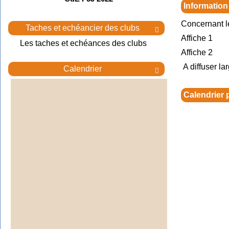
Information
Concernant l
Taches et echéancier des clubs

Affiche 1
Les taches et echéances des clubs
Affiche 2
A diffuser la
Calendrier

Calendrier