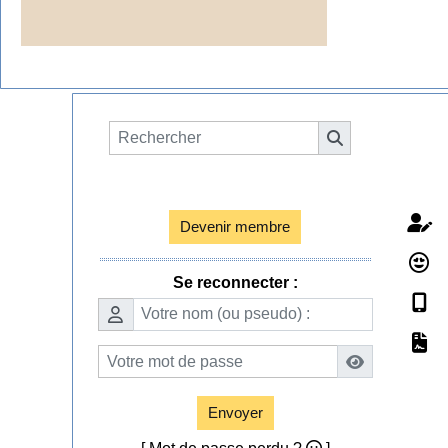
Espace membres

Devenir membre
Se reconnecter :
Envoyer