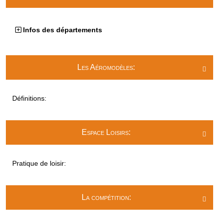
Infos des départements
Les Aéromodèles:

Définitions:
Espace Loisirs:

Pratique de loisir:
La compétition:
