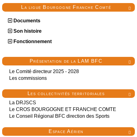
La ligue Bourgogne Franche Comté

Documents
Son histoire
Fonctionnement
Présentation de la LAM BFC

Le Comité directeur 2025 - 2028
Les commissions
Les collectivités territoriales

La DRJSCS
Le CROS BOURGOGNE ET FRANCHE COMTE
Le Conseil Régional BFC direction des Sports
Espace Aérien
