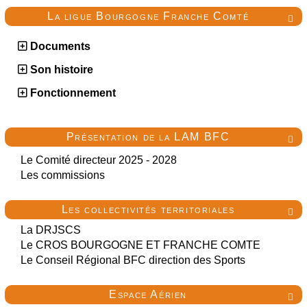
La ligue Bourgogne Franche Comté

Documents
Son histoire
Fonctionnement
Présentation de la LAM BFC

Le Comité directeur 2025 - 2028
Les commissions
Les collectivités territoriales

La DRJSCS
Le CROS BOURGOGNE ET FRANCHE COMTE
Le Conseil Régional BFC direction des Sports
Espace Aérien
