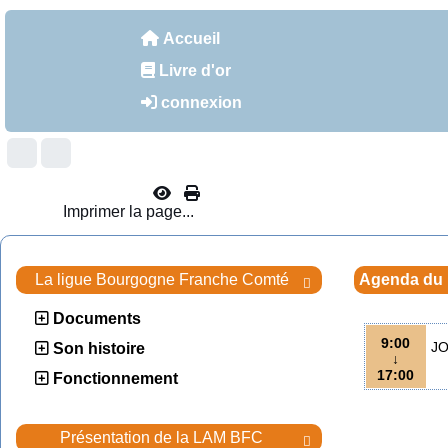
Accueil
Livre d'or
connexion
Imprimer la page...
La ligue Bourgogne Franche Comté
Agenda du

Documents
9:00
JO
Son histoire
↓
17:00
Fonctionnement
Présentation de la LAM BFC
