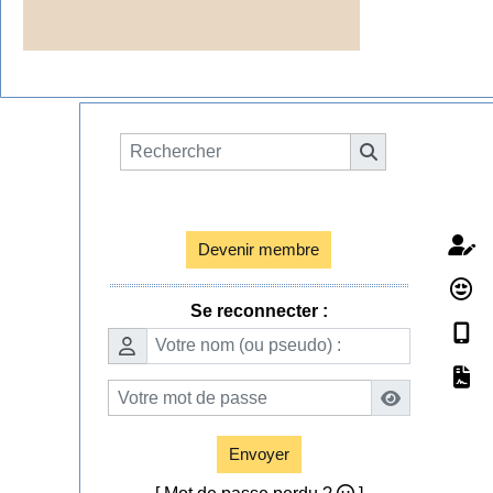
Espace membres

Devenir membre
Se reconnecter :
Envoyer