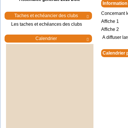
Information
Concernant l
Taches et echéancier des clubs

Affiche 1
Les taches et echéances des clubs
Affiche 2
A diffuser la
Calendrier

Calendrier