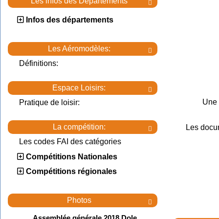
Les infos des Départements

Infos des départements
Les Aéromodèles:

Définitions:
Espace Loisirs:

Une 
Pratique de loisir:
La compétition:
Les docu

Les codes FAI des catégories
Compétitions Nationales
Compétitions régionales
Photos

Assemblée générale 2018 Dole