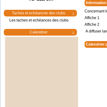
Information
Concernant l
Taches et echéancier des clubs

Affiche 1
Les taches et echéances des clubs
Affiche 2
A diffuser la
Calendrier

Calendrier