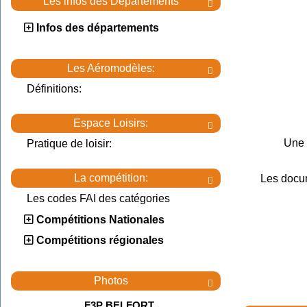
Les infos des Départements

Infos des départements
Les Aéromodèles:

Définitions:
Espace Loisirs:

Une 
Pratique de loisir:
La compétition:
Les docu

Les codes FAI des catégories
Compétitions Nationales
Compétitions régionales
Photos

F3P BELFORT