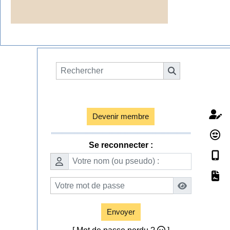
Espace membres

Devenir membre
Se reconnecter :
Envoyer