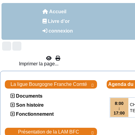
Accueil
Livre d'or
connexion
Imprimer la page...
La ligue Bourgogne Franche Comté
Agenda du

Documents
8:00
CH
Son histoire
↓
TE
17:00
Fonctionnement
Présentation de la LAM BFC
