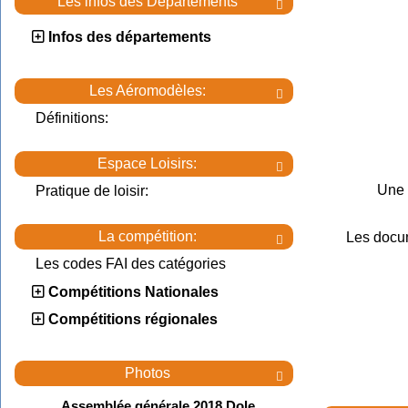
Les infos des Départements

Infos des départements
Les Aéromodèles:

Définitions:
Espace Loisirs:

Une 
Pratique de loisir:
La compétition:
Les docu

Les codes FAI des catégories
Compétitions Nationales
Compétitions régionales
Photos

Assemblée générale 2018 Dole