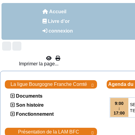
Accueil
Livre d'or
connexion
Imprimer la page...
La ligue Bourgogne Franche Comté
Agenda du

Documents
9:00
SE
Son histoire
↓
TE
17:00
Fonctionnement
Présentation de la LAM BFC
