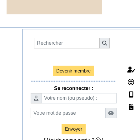
Espace membres

Devenir membre
Se reconnecter :
Envoyer