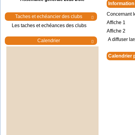
Information
Concernant l
Taches et echéancier des clubs

Affiche 1
Les taches et echéances des clubs
Affiche 2
A diffuser la
Calendrier

Calendrier