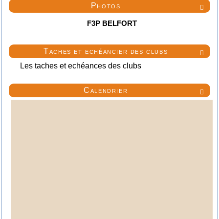
Photos

F3P BELFORT
Taches et echéancier des clubs

Les taches et echéances des clubs
Calendrier
