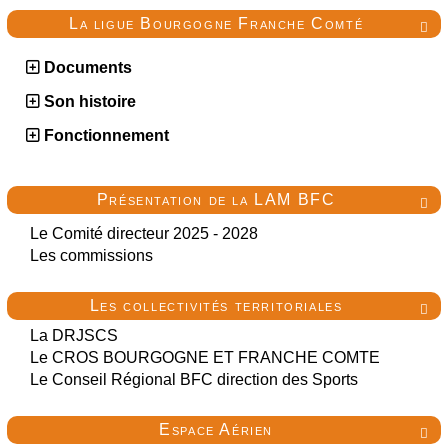
La ligue Bourgogne Franche Comté

Documents
Son histoire
Fonctionnement
Présentation de la LAM BFC

Le Comité directeur 2025 - 2028
Les commissions
Les collectivités territoriales

La DRJSCS
Le CROS BOURGOGNE ET FRANCHE COMTE
Le Conseil Régional BFC direction des Sports
Espace Aérien
