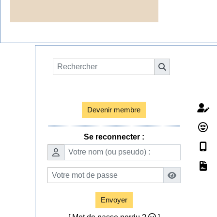
Espace membres

Devenir membre
Se reconnecter :
Envoyer