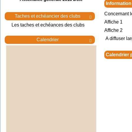
Information
Concernant l
Taches et echéancier des clubs

Affiche 1
Les taches et echéances des clubs
Affiche 2
A diffuser la
Calendrier

Calendrier