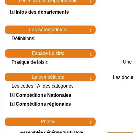
Les infos des Départements

Infos des départements
Les Aéromodèles:

Définitions:
Espace Loisirs:

Une 
Pratique de loisir:
La compétition:
Les docu

Les codes FAI des catégories
Compétitions Nationales
Compétitions régionales
Photos

Assemblée générale 2018 Dole