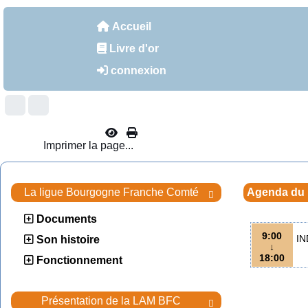
Accueil
Livre d'or
connexion
Imprimer la page...
La ligue Bourgogne Franche Comté
Agenda du

Documents
9:00
IN
Son histoire
↓
18:00
Fonctionnement
Présentation de la LAM BFC
