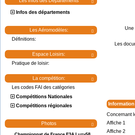
Les infos des Départements

Infos des départements
Une 
Les Aéromodèles:

Définitions:
Les docu
Espace Loisirs:

Pratique de loisir:
La compétition:

Les codes FAI des catégories
Compétitions Nationales
Information
Compétitions régionales
Concernant l
Affiche 1
Photos

Affiche 2
Championnat de France F3A Luzy58