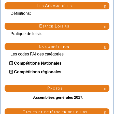
Les Aéromodèles:

Définitions:
Espace Loisirs:

Pratique de loisir:
La compétition:

Les codes FAI des catégories
Compétitions Nationales
Compétitions régionales
Photos

Assemblées générales 2017:
Taches et echéancier des clubs
