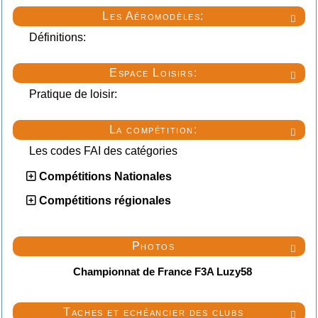
Les Aéromodèles:

Définitions:
Espace Loisirs:

Pratique de loisir:
La compétition:

Les codes FAI des catégories
Compétitions Nationales
Compétitions régionales
Photos

Championnat de France F3A Luzy58
Taches et echéancier des clubs
