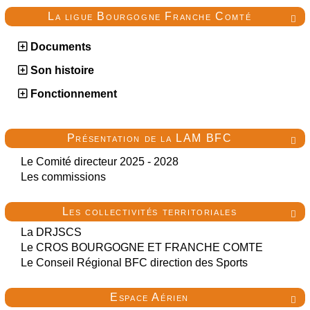
La ligue Bourgogne Franche Comté

Documents
Son histoire
Fonctionnement
Présentation de la LAM BFC

Le Comité directeur 2025 - 2028
Les commissions
Les collectivités territoriales

La DRJSCS
Le CROS BOURGOGNE ET FRANCHE COMTE
Le Conseil Régional BFC direction des Sports
Espace Aérien
