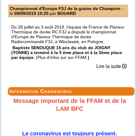
Championnat d'Europe F3J de la graine de Champion
-
le
09/09/2019 10:25
par
BOUARD
Du 28 juillet au 3 août 2019, l'équipe de France de Planeur
Thermique de durée RC F3J a disputé le championnat
d’Europe de Planeur Thermique de durée
Radiocommandé F3J, à Wloclawek, en Pologne.
Baptiste SENOUQUE 15 ans du club de JOIGNY
(YONNE) a terminé à la 5 ème place et à la 3ème place
par équipe.
(Plus d'infos sur sur FFAM
)
Lire la suite
Information Coronavirus
Message important de la FFAM et de la
LAM BFC
Le coronavirus est toujours présent.