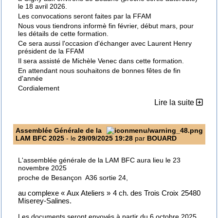
le 18 avril 2026.
Les convocations seront faites par la FFAM
Nous vous tiendrons informè fin février, début mars, pour
les détails de cette formation.
Ce sera aussi l'occasion d'échanger avec Laurent Henry
président de la FFAM
Il sera assisté de Michèle Venec dans cette formation.
En attendant nous souhaitons de bonnes fêtes de fin
d'année
Cordialement
Lire la suite
Assemblée Générale de la
LAM BFC 2025
- le
29/09/2025 19:28
par
BOUARD
L'assemblée générale de la LAM BFC aura lieu le 23
novembre 2025
proche de Besançon A36 sortie 24,
au complexe « Aux Ateliers » 4 ch. des Trois Croix 25480
Miserey-Salines.
Les documents seront envoyés à partir du 6 octobre 2025.