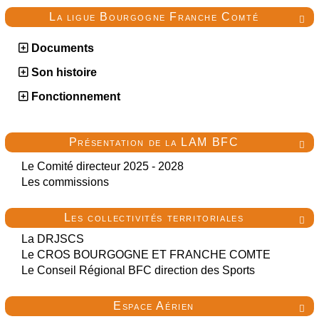
La ligue Bourgogne Franche Comté

Documents
Son histoire
Fonctionnement
Présentation de la LAM BFC

Le Comité directeur 2025 - 2028
Les commissions
Les collectivités territoriales

La DRJSCS
Le CROS BOURGOGNE ET FRANCHE COMTE
Le Conseil Régional BFC direction des Sports
Espace Aérien
