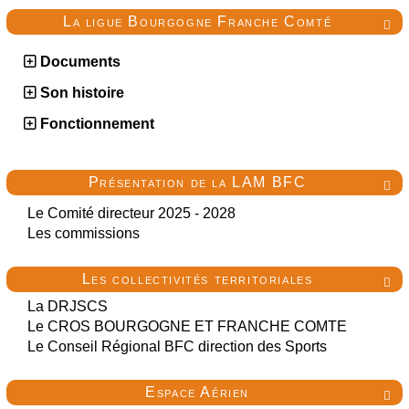
La ligue Bourgogne Franche Comté

Documents
Son histoire
Fonctionnement
Présentation de la LAM BFC

Le Comité directeur 2025 - 2028
Les commissions
Les collectivités territoriales

La DRJSCS
Le CROS BOURGOGNE ET FRANCHE COMTE
Le Conseil Régional BFC direction des Sports
Espace Aérien
