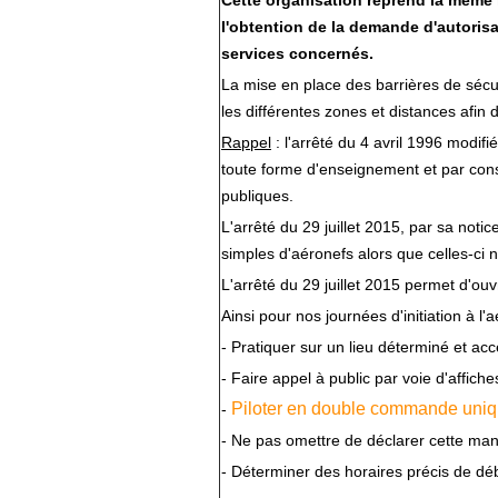
Cette organisation reprend la même 
l'obtention de la demande d'autorisa
services concernés.
La mise en place des barrières de séc
les différentes zones et distances afin d
Rappel
: l'arrêté du 4 avril 1996 modifié
toute forme d'enseignement et par con
publiques.
L'arrêté du 29 juillet 2015, par sa noti
simples d'aéronefs alors que celles-ci 
L'arrêté du 29 juillet 2015 permet d'ouv
Ainsi pour nos journées d'initiation à 
- Pratiquer sur un lieu déterminé et acc
- Faire appel à public par voie d'affic
Piloter en double commande uni
-
- Ne pas omettre de déclarer cette mani
- Déterminer des horaires précis de déb