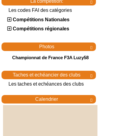
La compétition:

Les codes FAI des catégories
Compétitions Nationales
Compétitions régionales
Photos

Championnat de France F3A Luzy58
Taches et echéancier des clubs

Les taches et echéances des clubs
Calendrier
