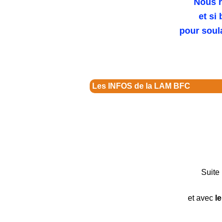
Nous r
et si
pour soul
Les INFOS de la LAM BFC
Suite 
et avec
l