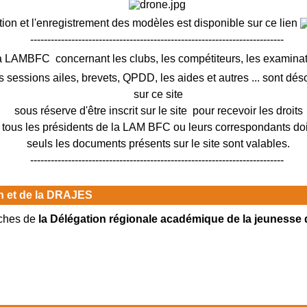
tion et l'enregistrement des modèles est disponible sur ce lien
--------------------------------------------------------------------------
a LAMBFC concernant les clubs, les compétiteurs, les exami
s sessions ailes, brevets, QPDD, les aides et autres ... sont dé
sur ce site
sous réserve d'être inscrit sur le site pour recevoir les droits
ous les présidents de la LAM BFC ou leurs correspondants doiv
seuls les documents présents sur le site sont valables.
--------------------------------------------------------------------------
on et de la DRAJES
iches de
la Délégation régionale académique de la jeunesse 