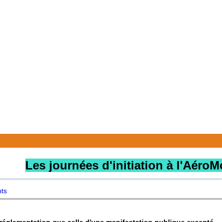
Les journées d'initiation
à l'AéroM
ts