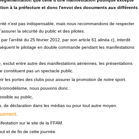
réglementation que celle d'une manifestation publique excepté
tion à la préfecture et donc l'envoi des documents aux différents
urité n'est pas indispensable, mais nous recommandons de respecter
'assurer la sécurité du public et des pilotes.
 par l'arrêté du 25 février 2012, par son article 61 alinéa c), interdit
séquent le pilotage en double commande pendant les manifestations
ce, exclut entre autre des manifestations aériennes, les présentations
ne constituent pas un spectacle public.
rir les portes des clubs pour assurer la promotion de notre sport.
l'aéromodélisme, nous pouvons donc :
essible au public,
hes, de déclaration dans les médias ou pour tout autre moyen.
quement.
festation sur le site de la FFAM.
ut et de fin de cette journée.