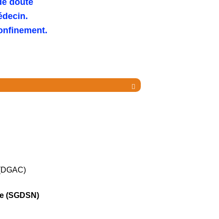
de doute
édecin.
confinement.

e (DGAC)
ale (SGDSN)