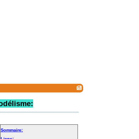
odélisme:
Sommaire:
Liens: