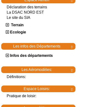

Déclaration des terrains
La DSAC NORD EST
Le site du SIA
Terrain
Ecologie
Les infos des Départements

Infos des départements
Les Aéromodèles:

Définitions:
Espace Loisirs:

Pratique de loisir: