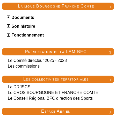
La ligue Bourgogne Franche Comté

Documents
Son histoire
Fonctionnement
Présentation de la LAM BFC

Le Comité directeur 2025 - 2028
Les commissions
Les collectivités territoriales

La DRJSCS
Le CROS BOURGOGNE ET FRANCHE COMTE
Le Conseil Régional BFC direction des Sports
Espace Aérien
