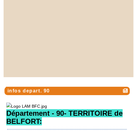
infos depart. 90
D
épartement - 90- TERRITOIRE de
BELFORT: