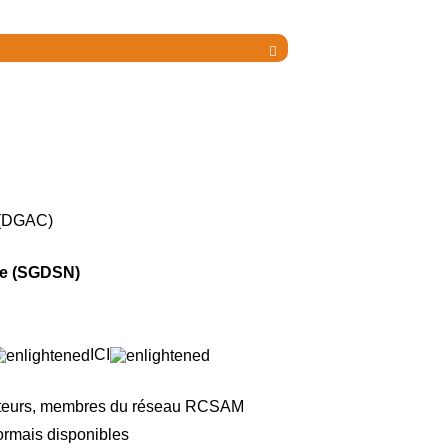

e (DGAC)
ale (SGDSN)
ICI
nateurs, membres du réseau RCSAM
sormais disponibles