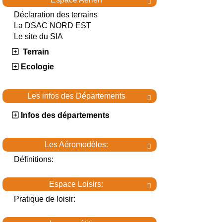

Déclaration des terrains
La DSAC NORD EST
Le site du SIA
Terrain
Ecologie
Les infos des Départements

Infos des départements
Les Aéromodèles:

Définitions:
Espace Loisirs:

Pratique de loisir: