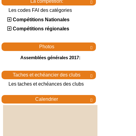
La compétition:

Les codes FAI des catégories
Compétitions Nationales
Compétitions régionales
Photos

Assemblées générales 2017:
Taches et echéancier des clubs

Les taches et echéances des clubs
Calendrier
