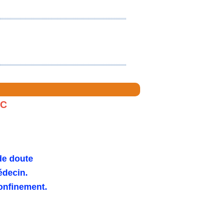
FC
de doute
édecin.
confinement.