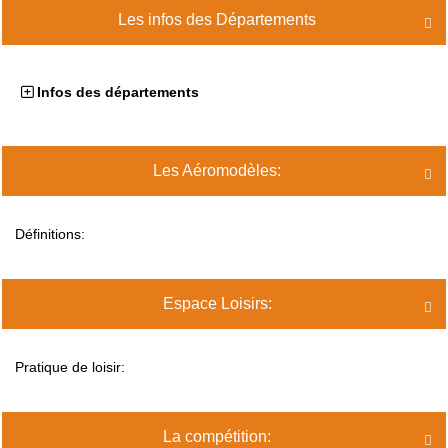
Les infos des Départements

Infos des départements
Les Aéromodèles:

Définitions:
Espace Loisirs:

Pratique de loisir:
La compétition:
