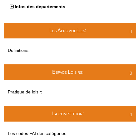
Infos des départements
Les Aéromodèles:

Définitions:
Espace Loisirs:

Pratique de loisir:
La compétition:

Les codes FAI des catégories